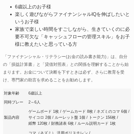
6歳以上のお子様
楽しく遊びながらファイナンシャルIQを伸ばしたいと
いうお子様
家族で楽しい時間をすごしながら、生きていくのに必
要不可欠な「キャッシュフローの管理スキル」をお子
様に教えたいと思っている方
「ファイナンシャル・リテラシー(お金の読み書き能力)」は、自分
の「損益計算書」と「貸借対照表」との関係を理解することから始
まります。お金について決断を下すときは必ず、さらに教育を受
け、専門家の助言を求めることをお勧めします。
対象年齢
6歳以上
同時プレー
2～6人
ゲームボード 1枚
ゲームカード 8枚
ネズミのコマ 6個
製品内容
サイコロ 2個
ルーレット盤 1個
トークン 156枚
紙幣 120枚
財務諸表 6枚
ルール説明カード 1枚
コマ（ネズミ） 汎用ポリスチレン