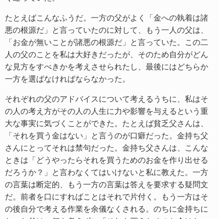
たとえばこんなふうだ。一方の父がよく「金への執着は諸
悪の根源だ」と言っていたのに対して、もう一人の父は、
「お金が無いことが諸悪の根源だ」と言っていた。この二
人の父のことを私は大好きだったが、そのため自分がどん
な見方をすべきかを考えさせられたし、最後にはどちらか
一方を選ばなければならなかった。
それぞれの父のアドバイスについて考えるうちに、私はそ
の人の考え方がその人の人生に力や影響を与えるという重
大な事実に気づくことができた。たとえば貧乏父さんは、
「それを買う金はない」と言うのが口癖だった。金持ち父
さんにとってそれは禁句だった。金持ち父さんは、こんな
ときは「どうやったらそれを買うためのお金を作り出せる
だろうか？」と言わなくてはいけないと私に教えた。一方
の言葉は断定的、もう一方の言葉は答えを要求する疑問文
だ。前者を口にすればことはそれで片付く。もう一方はそ
の後自分で考える作業を余儀なくされる。のちに金持ちに