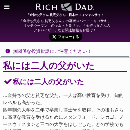
「金持ち父さん 貧乏父さん」日本オフィシャルサイト
「金持ち父さん 貧乏父さん」の著者ロバート・キヨサキ、
「リッチウーマン」のキム・キヨサキ、「金持ち父さんの
アドバイザー」など関連情報もお届け！
フォローする
無関係な投資勧誘にご注意ください！
私には二人の父がいた
私には二人の父がいた
…金持ちの父と貧乏な父だ。一人は高い教育を受け、知的
レベルも高かった。
四年制の大学を二年で卒業し博士号を取得、その後もさら
に高度な教育を受けるためにスタンフォード、シカゴ、ノ
ースウェスタンと三つの大学をはしごした。どの学校でも