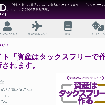
「金持ち父さん 貧乏父さん」の著者ロバート・キヨサキ、「リッチウーマ
イザー」など関連情報もお届け！
サイト
持ち父さんとは？
経済的自由への旅
書籍
ボードゲーム
さい！
イト『資産はタックスフリーで
行されます。
金
ち父さん貧乏父さん』
だ！」』
なれる