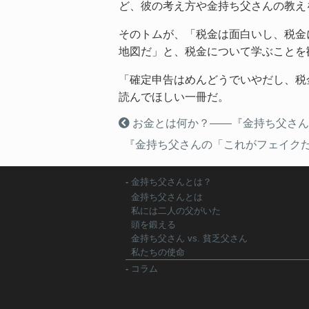
ど、彼の考え方や金持ち父さんの教え
そのトムが、「税金は面白いし、税金
地図だ」と、税金について学ぶことを
「確定申告はめんどうでいやだし、税
読んでほしい一冊だ。
お金とは何か？――『金持ち父さん
『金持ち父さんの「これがフェイク
金持ち父さんとは？
金持ち父さんとは
私には二人の父がいた
頭を鍛える
金持ち父さん vs. 貧乏父さん
私たちの使命
コラム