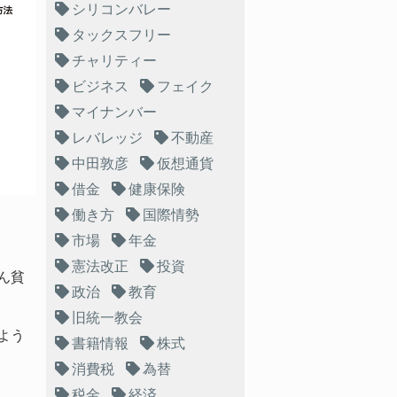
シリコンバレー
タックスフリー
チャリティー
ビジネス
フェイク
マイナンバー
レバレッジ
不動産
中田敦彦
仮想通貨
借金
健康保険
働き方
国際情勢
市場
年金
憲法改正
投資
ん貧
政治
教育
旧統一教会
よう
書籍情報
株式
消費税
為替
税金
経済