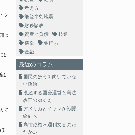
考え方
・ク
能登半島地震
財務諸表
資産と負債
起業
知っ
選挙
金持ち
金融
には
最近のコラム
産は
国民のほうを向いていな
い政治
混迷する国会運営と憲法
改正のゆくえ
アメリカとイランが戦闘
人で
終結へ
高市政権vs週刊文春のた
るほ
たかい