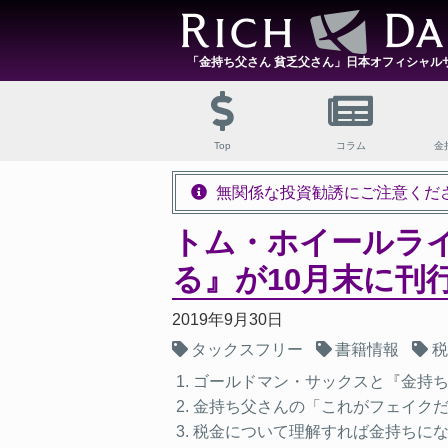
「金持ち父さん 貧乏父さん」日本オフィシャル
Top
コラム
金
無関係な投資勧誘にご注意くだ
トム・ホイールラ
る』が10月末に刊
2019年9月30日
タックスフリー
書籍情報
税
ゴールドマン・サックスと『金持
金持ち父さんの「これがフェイク
税金について理解すれば金持ちに