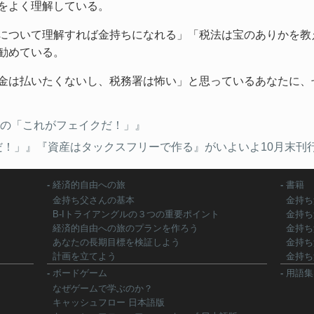
をよく理解している。
について理解すれば金持ちになれる」「税法は宝のありかを教
勧めている。
金は払いたくないし、税務署は怖い」と思っているあなたに、
の「これがフェイクだ！」』
だ！」』『資産はタックスフリーで作る』がいよいよ10月末刊
経済的自由への旅
書籍
金持ち父さんの基本
金持ち
B-Iトライアングルの３つの重要ポイント
金持ち
経済的自由への旅のプランを作ろう
金持ち
あなたの長期目標を検証しよう
金持ち
計画を立てよう
金持ち
ボードゲーム
用語集
なぜゲームで学ぶのか？
キャッシュフロー 日本語版