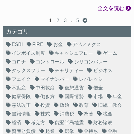
全文を読む
1
2
3
…
5
カテゴリ
ESBI
FIRE
お金
アベノミクス
インボイス制度
キャッシュフロー
ゲーム
コロナ
コントロール
シリコンバレー
タックスフリー
チャリティー
ビジネス
フェイク
マイナンバー
レバレッジ
不動産
中田敦彦
仮想通貨
借金
健康保険
働き方
国際情勢
市場
年金
憲法改正
投資
政治
教育
旧統一教会
書籍情報
株式
消費税
為替
税金
経済
考え方
能登半島地震
財務諸表
資産と負債
起業
選挙
金持ち
金融