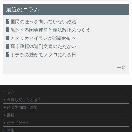
最近のコラム
国民のほうを向いていない政治
混迷する国会運営と憲法改正のゆくえ
アメリカとイランが戦闘終結へ
高市政権vs週刊文春のたたかい
ポテチの袋がモノクロになる日
一覧
コラム
金持ち父さんとは？
経済的自由への旅
書籍
ボードゲーム
用語集