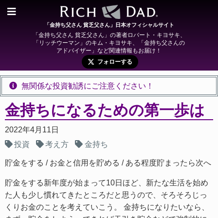
「金持ち父さん 貧乏父さん」日本オフィシャルサイト
「金持ち父さん 貧乏父さん」の著者ロバート・キヨサキ、
「リッチウーマン」のキム・キヨサキ、「金持ち父さんの
アドバイザー」など関連情報もお届け！
フォローする
無関係な投資勧誘にご注意ください！
金持ちになるための第一歩は
2022年4月11日
投資
考え方
金持ち
貯金をする
お金と信用を貯める
ある程度貯まったら次へ
貯金をする新年度が始まって10日ほど、新たな生活を始め
た人も少し慣れてきたところだと思うので、そろそろじっ
くりお金のことを考えていこう。 金持ちになりたいなら、