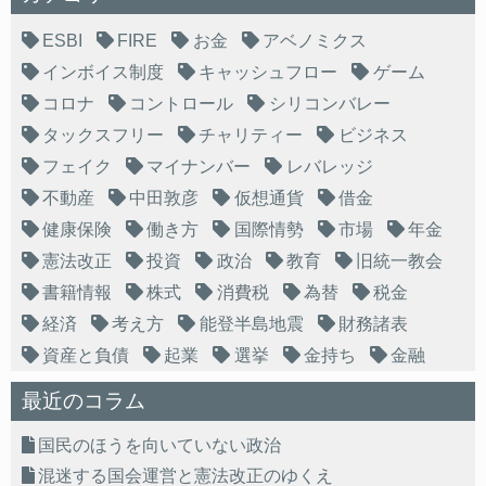
ESBI
FIRE
お金
アベノミクス
インボイス制度
キャッシュフロー
ゲーム
コロナ
コントロール
シリコンバレー
タックスフリー
チャリティー
ビジネス
フェイク
マイナンバー
レバレッジ
不動産
中田敦彦
仮想通貨
借金
健康保険
働き方
国際情勢
市場
年金
憲法改正
投資
政治
教育
旧統一教会
書籍情報
株式
消費税
為替
税金
経済
考え方
能登半島地震
財務諸表
資産と負債
起業
選挙
金持ち
金融
最近のコラム
国民のほうを向いていない政治
混迷する国会運営と憲法改正のゆくえ