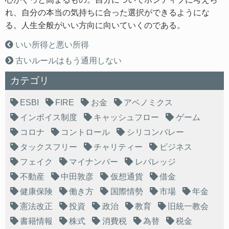
れ、自分の本当の気持ちに合った選択ができるようにな
る。人生全般がいい方向に向いていくのである。
いい所得と悪い所得
古いルールはもう通用しない
カテゴリ
ESBI
FIRE
お金
アベノミクス
インボイス制度
キャッシュフロー
ゲーム
コロナ
コントロール
シリコンバレー
タックスフリー
チャリティー
ビジネス
フェイク
マイナンバー
レバレッジ
不動産
中田敦彦
仮想通貨
借金
健康保険
働き方
国際情勢
市場
年金
憲法改正
投資
政治
教育
旧統一教会
書籍情報
株式
消費税
為替
税金