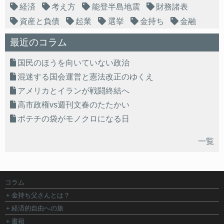
経済
考え方
能登半島地震
財務諸表
資産と負債
起業
選挙
金持ち
金融
最近のコラム
国民のほうを向いていない政治
混迷する国会運営と憲法改正のゆくえ
アメリカとイランが戦闘終結へ
高市政権vs週刊文春のたたかい
ポテチの袋がモノクロになる日
一覧
コラム
金持ち父さんとは？
経済的自由への旅
書籍