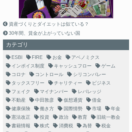
資産づくりとダイエットは似ている？
30年間、賃金が上がっていない国
カテゴリ
ESBI
FIRE
お金
アベノミクス
インボイス制度
キャッシュフロー
ゲーム
コロナ
コントロール
シリコンバレー
タックスフリー
チャリティー
ビジネス
フェイク
マイナンバー
レバレッジ
不動産
中田敦彦
仮想通貨
借金
健康保険
働き方
国際情勢
市場
年金
憲法改正
投資
政治
教育
旧統一教会
書籍情報
株式
消費税
為替
税金