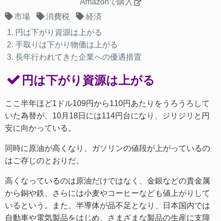
Amazonで購入
市場
消費税
経済
円は下がり資源は上がる
手取りは下がり物価は上がる
長年行われてきた企業への優遇措置
円は下がり資源は上がる
ここ半年ほど1ドル109円から110円あたりをうろうろして
いた為替が、10月18日には114円台になり、ジリジリと円
安に向かっている。
同時に原油が高くなり、ガソリンの値段が上がっているの
はご存じのとおりだ。
高くなっているのは原油だけではなく、金銀などの貴金属
から銅や鉄、さらには小麦やコーヒーなども値上がりして
いるという。また、半導体が品不足となり、日本国内では
自動車や電気製品をはじめ、さまざまな製品の生産に支障