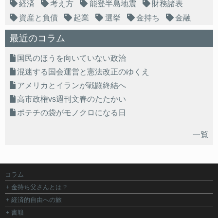
経済
考え方
能登半島地震
財務諸表
資産と負債
起業
選挙
金持ち
金融
最近のコラム
国民のほうを向いていない政治
混迷する国会運営と憲法改正のゆくえ
アメリカとイランが戦闘終結へ
高市政権vs週刊文春のたたかい
ポテチの袋がモノクロになる日
一覧
コラム
金持ち父さんとは？
経済的自由への旅
書籍