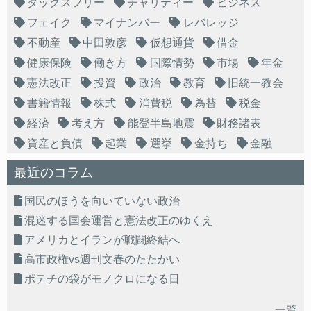
タックスフリー
チャリティー
ビジネス
フェイク
マイナンバー
レバレッジ
不動産
中田敦彦
仮想通貨
借金
健康保険
働き方
国際情勢
市場
年金
憲法改正
投資
政治
教育
旧統一教会
書籍情報
株式
消費税
為替
税金
経済
考え方
能登半島地震
財務諸表
資産と負債
起業
選挙
金持ち
金融
最近のコラム
国民のほうを向いていない政治
混迷する国会運営と憲法改正のゆくえ
アメリカとイランが戦闘終結へ
高市政権vs週刊文春のたたかい
ポテチの袋がモノクロになる日
一覧