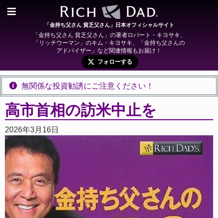
「金持ち父さん 貧乏父さん」日本オフィシャルサイト
「金持ち父さん 貧乏父さん」の著者ロバート・キヨサキ、
「リッチウーマン」のキム・キヨサキ、「金持ち父さんの
アドバイザー」など関連情報もお届け！
フォローする
無関係な投資勧誘にご注意ください！
高市首相の訪米中止を
2026年3月16日