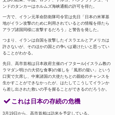
ンドのタンカーはホルムズ海峡通航の許可を得た。
一方で、イラン元革命防衛隊司令官は先日「日本の米軍基
地がイラン攻撃のために利用されているとの情報を得たら
アラブ諸国同様に攻撃するだろう」と警告を発した。
つまり、イランは自国を攻撃したイスラエルとアメリカは
許さないが、そのほかの国との争いは避けたいと思ってい
ることがわかる。
先日、高市首相は日本政府主催のイフタール(イスラム教の
ラマダン明けの大切な食事)の催しを「風邪の疑い」という
口実で欠席し、中東諸国の大使たちとの親睦のチャンスを
生かすことができなかったが、はたしてこうしてイランか
ら差し出された救いの手を握ることができるのだろうか。
これは日本の存続の危機
3月19日から、高市首相は訪米を予定している。