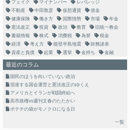
フェイク
マイナンバー
レバレッジ
不動産
中田敦彦
仮想通貨
借金
健康保険
働き方
国際情勢
市場
年金
憲法改正
投資
政治
教育
旧統一教会
書籍情報
株式
消費税
為替
税金
経済
考え方
能登半島地震
財務諸表
資産と負債
起業
選挙
金持ち
金融
最近のコラム
国民のほうを向いていない政治
混迷する国会運営と憲法改正のゆくえ
アメリカとイランが戦闘終結へ
高市政権vs週刊文春のたたかい
ポテチの袋がモノクロになる日
一覧