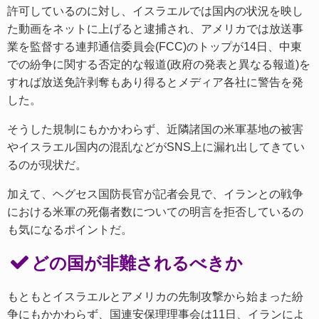
許可しているのに対し、イスラエルでは国内の状況を映し
た動画をネットに上げると逮捕され、アメリカでは放送事
業を監督する連邦通信委員会(FCC)のトップが14日、中東
での紛争に関する否定的な報道(政府の発表と異なる報道)を
すれば放送免許剥奪もあり得るとメディア各社に警告を発
した。
そうした規制にもかかわらず、近隣諸国の米軍基地の被害
やイスラエル国内の混乱などがSNS上に漏れ出してきてい
るのが現状だ。
加えて、ヘグセス国防長官が記者会見で、イランとの戦争
における米軍の死傷者数についての明言を拒否しているの
も気になるポイントだ。
どの国が非難されるべきか
もともとイスラエルとアメリカの先制攻撃から始まった紛
争にもかかわらず、国連安保理理事会は11日、イランによ