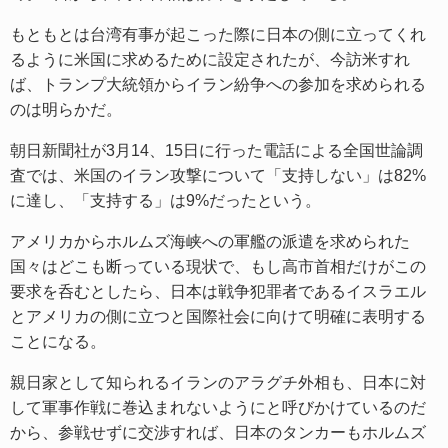
もともとは台湾有事が起こった際に日本の側に立ってくれ
るように米国に求めるために設定されたが、今訪米すれ
ば、トランプ大統領からイラン紛争への参加を求められる
のは明らかだ。
朝日新聞社が3月14、15日に行った電話による全国世論調
査では、米国のイラン攻撃について「支持しない」は82%
に達し、「支持する」は9%だったという。
アメリカからホルムズ海峡への軍艦の派遣を求められた
国々はどこも断っている現状で、もし高市首相だけがこの
要求を呑むとしたら、日本は戦争犯罪者であるイスラエル
とアメリカの側に立つと国際社会に向けて明確に表明する
ことになる。
親日家として知られるイランのアラグチ外相も、日本に対
して軍事作戦に巻込まれないようにと呼びかけているのだ
から、参戦せずに交渉すれば、日本のタンカーもホルムズ