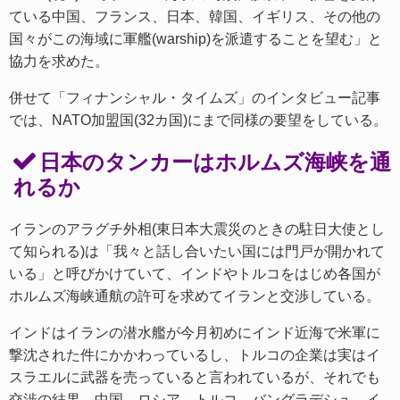
ている中国、フランス、日本、韓国、イギリス、その他の
国々がこの海域に軍艦(warship)を派遣することを望む」と
協力を求めた。
併せて「フィナンシャル・タイムズ」のインタビュー記事
では、NATO加盟国(32カ国)にまで同様の要望をしている。
日本のタンカーはホルムズ海峡を通
れるか
イランのアラグチ外相(東日本大震災のときの駐日大使とし
て知られる)は「我々と話し合いたい国には門戸が開かれて
いる」と呼びかけていて、インドやトルコをはじめ各国が
ホルムズ海峡通航の許可を求めてイランと交渉している。
インドはイランの潜水艦が今月初めにインド近海で米軍に
撃沈された件にかかわっているし、トルコの企業は実はイ
スラエルに武器を売っていると言われているが、それでも
交渉の結果、中国、ロシア、トルコ、バングラデシュ、イ