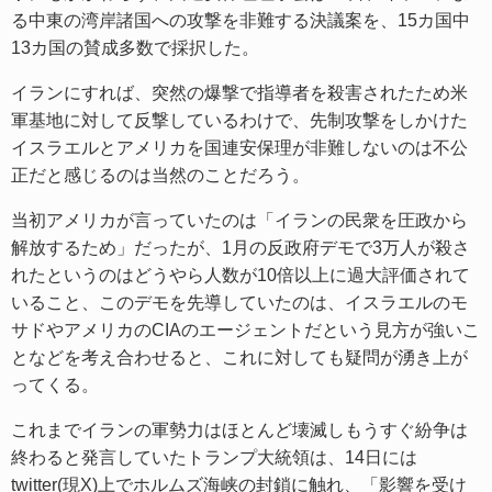
る中東の湾岸諸国への攻撃を非難する決議案を、15カ国中
13カ国の賛成多数で採択した。
イランにすれば、突然の爆撃で指導者を殺害されたため米
軍基地に対して反撃しているわけで、先制攻撃をしかけた
イスラエルとアメリカを国連安保理が非難しないのは不公
正だと感じるのは当然のことだろう。
当初アメリカが言っていたのは「イランの民衆を圧政から
解放するため」だったが、1月の反政府デモで3万人が殺さ
れたというのはどうやら人数が10倍以上に過大評価されて
いること、このデモを先導していたのは、イスラエルのモ
サドやアメリカのCIAのエージェントだという見方が強いこ
となどを考え合わせると、これに対しても疑問が湧き上が
ってくる。
これまでイランの軍勢力はほとんど壊滅しもうすぐ紛争は
終わると発言していたトランプ大統領は、14日には
twitter(現X)上でホルムズ海峡の封鎖に触れ、「影響を受け