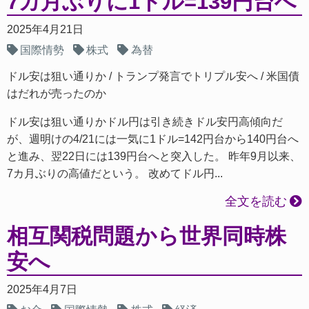
7カ月ぶりに1ドル=139円台へ
2025年4月21日
国際情勢
株式
為替
ドル安は狙い通りか
トランプ発言でトリプル安へ
米国債
はだれが売ったのか
ドル安は狙い通りかドル円は引き続きドル安円高傾向だ
が、週明けの4/21には一気に1ドル=142円台から140円台へ
と進み、翌22日には139円台へと突入した。 昨年9月以来、
7カ月ぶりの高値だという。 改めてドル円...
全文を読む
相互関税問題から世界同時株
安へ
2025年4月7日