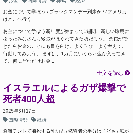
お金
国際情勢
株式
経済
お金について学ぼう
ブラックマンデー到来か?
アメリカ
はどこへ行く
お金について学ぼう新年度が始まって1週間、新しい環境に
移ったみなさんも緊張がほぐれてきた頃だろう。 余裕がで
きたらお金のことにも目を向け、よく学び、よく考えて、
行動してみよう。 まずは、1カ月にいくらお金が入ってき
て、何にどれだけお金...
全文を読む
イスラエルによるガザ爆撃で
死者400人超
2025年3月17日
国際情勢
経済
避難テントで凍死する乳幼児
犠牲者の半分は子ども
広が