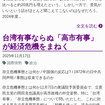
比べると約20兆円も増えたという。 しかし一方で、景気が
いいという話がほとんど聞こえてこないのはなぜだろう。
2024年度...
全文を読む
台湾有事ならぬ「高市有事」
が経済危機をまねく
2025年11月17日
国際情勢
政治
存立危機事態とは何か
中国側の反応は?
1972年の日中共
同声明
事態は収束できるのか
存立危機事態とは何か11月7日の衆議院予算委員会で、立憲
民主党の岡田克也議員が高市政権の外交姿勢、特に「台湾
有事」「存立危機事態」について問いただした。 これに対
する答弁で高市早苗首相は、「戦艦を使って、武力の行使