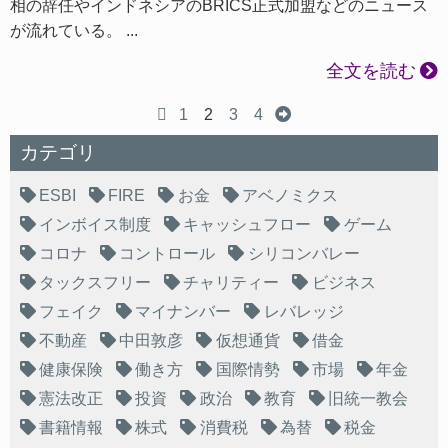
相の辞任やインドネシアのBRICS正式加盟などのニュース
が流れている。 ...
全文を読む
1
2
3
4
カテゴリ
ESBI
FIRE
お金
アベノミクス
インボイス制度
キャッシュフロー
ゲーム
コロナ
コントロール
シリコンバレー
タックスフリー
チャリティー
ビジネス
フェイク
マイナンバー
レバレッジ
不動産
中田敦彦
仮想通貨
借金
健康保険
働き方
国際情勢
市場
年金
憲法改正
投資
政治
教育
旧統一教会
書籍情報
株式
消費税
為替
税金