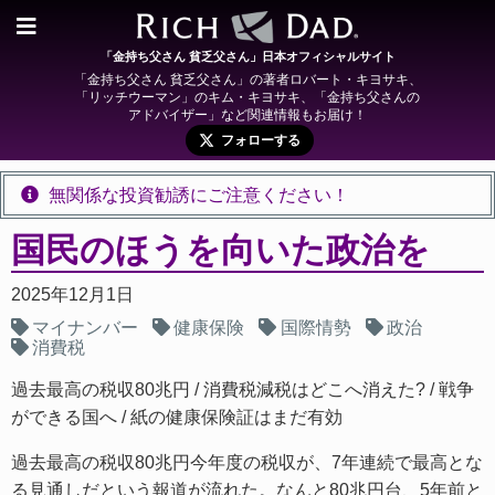
「金持ち父さん 貧乏父さん」日本オフィシャルサイト
「金持ち父さん 貧乏父さん」の著者ロバート・キヨサキ、
「リッチウーマン」のキム・キヨサキ、「金持ち父さんの
アドバイザー」など関連情報もお届け！
フォローする
無関係な投資勧誘にご注意ください！
国民のほうを向いた政治を
2025年12月1日
マイナンバー
健康保険
国際情勢
政治
消費税
過去最高の税収80兆円
消費税減税はどこへ消えた?
戦争
ができる国へ
紙の健康保険証はまだ有効
過去最高の税収80兆円今年度の税収が、7年連続で最高とな
る見通しだという報道が流れた。なんと80兆円台、5年前と