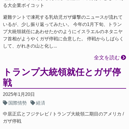
る大企業ボイコット
避難テントで凍死する乳幼児ガザ爆撃のニュースが流れて
いるが、少し振り返ってみたい。 今年の1月下旬、トラン
プ大統領就任にあわせたかのようにイスラエルのネタニヤ
フ首相がようやくガザ停戦に合意した。 停戦からしばらく
して、がれきの山と化し...
全文を読む
トランプ大統領就任とガザ停
戦
2025年1月20日
国際情勢
経済
中居正広とフジテレビ
トランプ大統領二期目のアメリカ
ガザ停戦