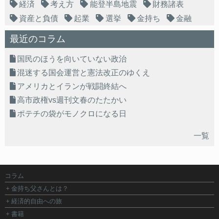
経済
考え方
能登半島地震
財務諸表
資産と負債
起業
選挙
金持ち
金融
最近のコラム
国民のほうを向いていない政治
混迷する国会運営と憲法改正のゆくえ
アメリカとイランが戦闘終結へ
高市政権vs週刊文春のたたかい
ポテチの袋がモノクロになる日
一覧
コラム
金持ち父さんとは？
経済的自由への旅
書籍